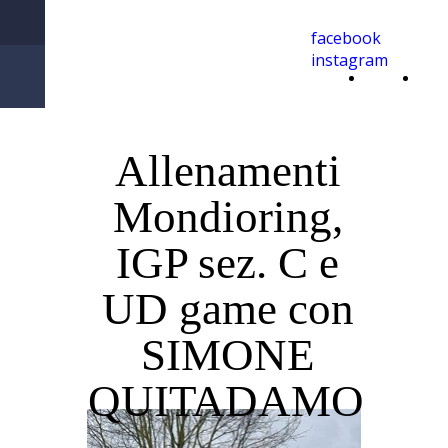
facebook
instagram
Bully della Malvezza
Home
Edu
Page
Add
Allenamenti
Mondioring,
IGP sez. C e
UD game con
SIMONE
QUITADAMO